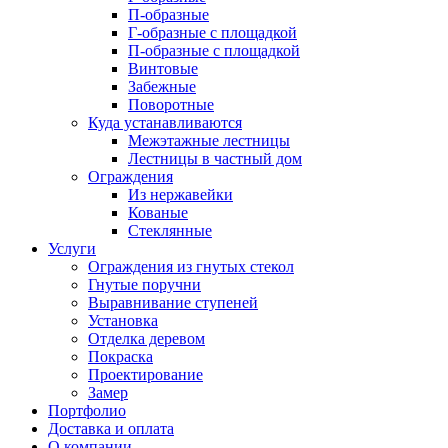
П-образные
Г-образные с площадкой
П-образные с площадкой
Винтовые
Забежные
Поворотные
Куда устанавливаются
Межэтажные лестницы
Лестницы в частный дом
Ограждения
Из нержавейки
Кованые
Стеклянные
Услуги
Ограждения из гнутых стекол
Гнутые поручни
Выравнивание ступеней
Установка
Отделка деревом
Покраска
Проектирование
Замер
Портфолио
Доставка и оплата
О компании