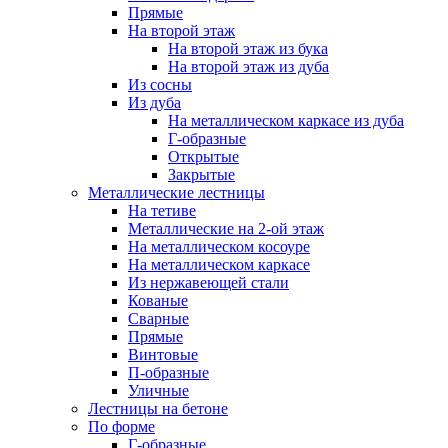
Прямые
На второй этаж
На второй этаж из бука
На второй этаж из дуба
Из сосны
Из дуба
На металлическом каркасе из дуба
Г-образные
Открытые
Закрытые
Металлические лестницы
На тетиве
Металлические на 2-ой этаж
На металлическом косоуре
На металлическом каркасе
Из нержавеющей стали
Кованые
Сварные
Прямые
Винтовые
П-образные
Уличные
Лестницы на бетоне
По форме
Г-образные