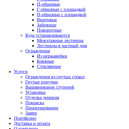
П-образные
Г-образные с площадкой
П-образные с площадкой
Винтовые
Забежные
Поворотные
Куда устанавливаются
Межэтажные лестницы
Лестницы в частный дом
Ограждения
Из нержавейки
Кованые
Стеклянные
Услуги
Ограждения из гнутых стекол
Гнутые поручни
Выравнивание ступеней
Установка
Отделка деревом
Покраска
Проектирование
Замер
Портфолио
Доставка и оплата
О компании