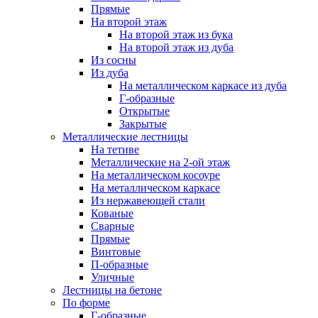
Прямые
На второй этаж
На второй этаж из бука
На второй этаж из дуба
Из сосны
Из дуба
На металлическом каркасе из дуба
Г-образные
Открытые
Закрытые
Металлические лестницы
На тетиве
Металлические на 2-ой этаж
На металлическом косоуре
На металлическом каркасе
Из нержавеющей стали
Кованые
Сварные
Прямые
Винтовые
П-образные
Уличные
Лестницы на бетоне
По форме
Г-образные