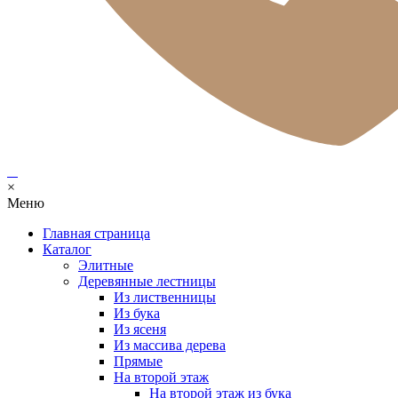
×
Меню
Главная страница
Каталог
Элитные
Деревянные лестницы
Из лиственницы
Из бука
Из ясеня
Из массива дерева
Прямые
На второй этаж
На второй этаж из бука