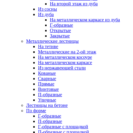
На второй этаж из дуба
Из сосны
Из дуба
На металлическом каркасе из дуба
Г-образные
Открытые
Закрытые
Металлические лестницы
На тетиве
Металлические на 2-ой этаж
На металлическом косоуре
На металлическом каркасе
Из нержавеющей стали
Кованые
Сварные
Прямые
Винтовые
П-образные
Уличные
Лестницы на бетоне
По форме
Г-образные
П-образные
Г-образные с площадкой
П-образные с площадкой