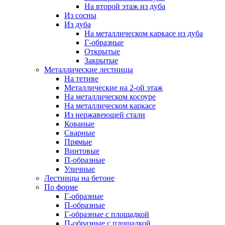
На второй этаж из дуба
Из сосны
Из дуба
На металлическом каркасе из дуба
Г-образные
Открытые
Закрытые
Металлические лестницы
На тетиве
Металлические на 2-ой этаж
На металлическом косоуре
На металлическом каркасе
Из нержавеющей стали
Кованые
Сварные
Прямые
Винтовые
П-образные
Уличные
Лестницы на бетоне
По форме
Г-образные
П-образные
Г-образные с площадкой
П-образные с площадкой