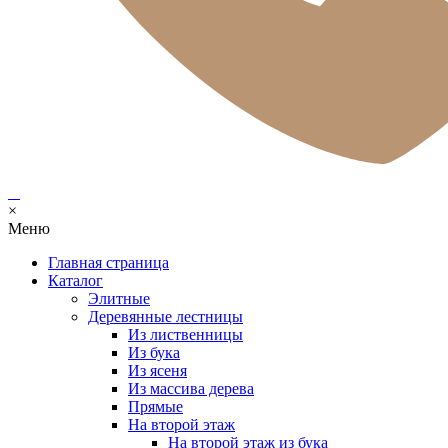
×
Меню
Главная страница
Каталог
Элитные
Деревянные лестницы
Из лиственницы
Из бука
Из ясеня
Из массива дерева
Прямые
На второй этаж
На второй этаж из бука