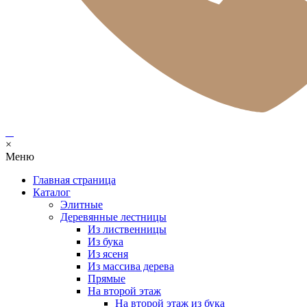
×
Меню
Главная страница
Каталог
Элитные
Деревянные лестницы
Из лиственницы
Из бука
Из ясеня
Из массива дерева
Прямые
На второй этаж
На второй этаж из бука