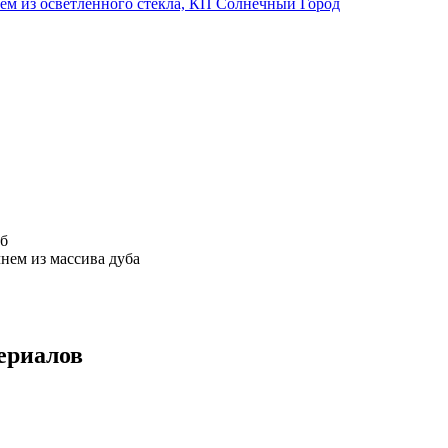
уб
нем из массива дуба
ериалов