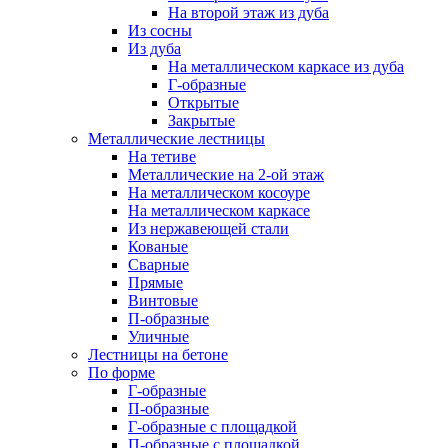
На второй этаж из дуба
Из сосны
Из дуба
На металлическом каркасе из дуба
Г-образные
Открытые
Закрытые
Металлические лестницы
На тетиве
Металлические на 2-ой этаж
На металлическом косоуре
На металлическом каркасе
Из нержавеющей стали
Кованые
Сварные
Прямые
Винтовые
П-образные
Уличные
Лестницы на бетоне
По форме
Г-образные
П-образные
Г-образные с площадкой
П-образные с площадкой